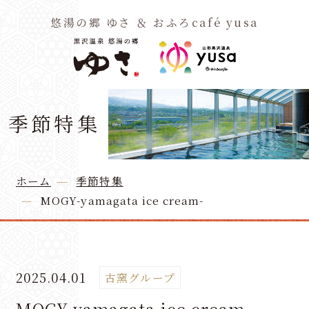
悠湯の郷 ゆさ ＆ おふろcafé yusa
閉じる
閉じる
空室検索
0570-00-5511
季節特集
Tel.
【お問い合わせ 24時間年中無休 / ご予約 9:00～18:00】
宿泊日
ホーム
季節特集
ホーム
MOGY-yamagata ice cream-
日付未定
ようこそ、ゆさへ
1部屋あたりの人数
部屋数
おふろCafé
2025.04.01
古窯グループ
MOGY-yamagata ice cream-