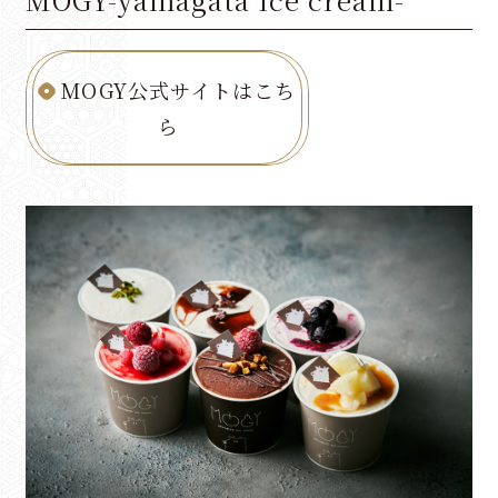
温泉
お料理
MOGY公式サイトはこち
予約確認・変更・キャンセル
ら
お部屋
館内案内
観光案内
交通案内
ゆさの楽しみ⽅